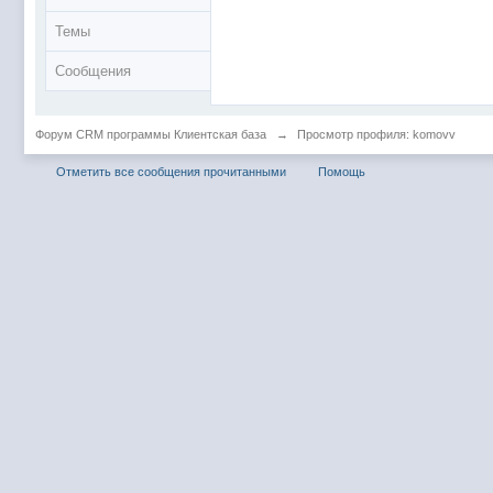
Темы
Сообщения
Форум CRM программы Клиентская база
→
Просмотр профиля: komovv
Отметить все сообщения прочитанными
Помощь