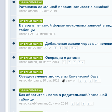
ЗАФИКСИРОВАНО
Установка локальной версии: зависает с ошибкой
Автор
arsenal
, 12 окт. 2019
ЗАФИКСИРОВАНО
Вывод в печатной форме нескольких записей в ви
таблицы
Автор
EAC
, 30 июня 2014
Добавление записи через вычислен
ЗАФИКСИРОВАНО
Автор
nk
, 27 янв. 2012
1
2
3
10 →
Операции с датами
ЗАФИКСИРОВАНО
Автор
rarken
, 18 марта 2014
1
2
3
5 →
ЗАФИКСИРОВАНО
Осуществление звонков из Клиентской базы
Автор
donpauls
, 10 окт. 2012
звонки
1
2
3
5 →
ЗАФИКСИРОВАНО
Как обратится к полю в родительской/связанной
таблице
Автор
calebfreeman
, 01 июля 2014
1
2
3
5 →