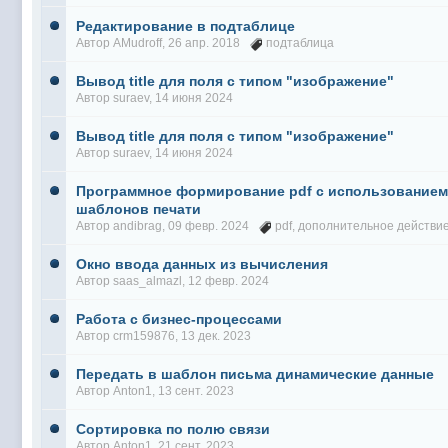
Редактирование в подтаблице
Автор
AMudroff
, 26 апр. 2018
подтаблица
Вывод title для поля с типом "изображение"
Автор
suraev
, 14 июня 2024
Вывод title для поля с типом "изображение"
Автор
suraev
, 14 июня 2024
Программное формирование pdf с использованием
шаблонов печати
Автор
andibrag
, 09 февр. 2024
pdf
,
дополнительное действи
Окно ввода данных из вычисления
Автор
saas_almazl
, 12 февр. 2024
Работа с бизнес-процессами
Автор
crm159876
, 13 дек. 2023
Передать в шаблон письма динамические данные
Автор
Anton1
, 13 сент. 2023
Сортировка по полю связи
Автор
Anton1
, 21 сент. 2023