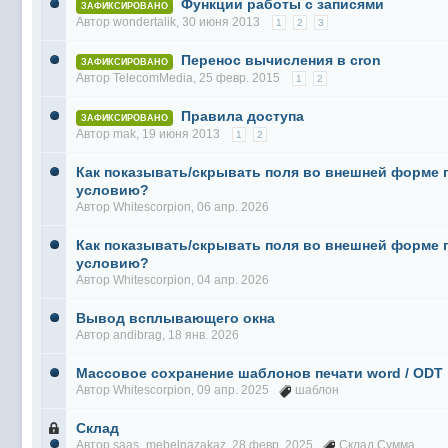
Функции работы с записями
ЗАФИКСИРОВАНО
Автор
wondertalik
, 30 июня 2013
1
2
3
Перенос вычисления в cron
ЗАФИКСИРОВАНО
Автор
TelecomMedia
, 25 февр. 2015
1
2
Правила доступа
ЗАФИКСИРОВАНО
Автор
mak
, 19 июня 2013
1
2
Как показывать/скрывать поля во внешней форме 
условию?
Автор
Whitescorpion
, 06 апр. 2026
Как показывать/скрывать поля во внешней форме 
условию?
Автор
Whitescorpion
, 04 апр. 2026
Вывод всплывающего окна
Автор
andibrag
, 18 янв. 2026
Массовое сохранение шаблонов печати word / ODT
Автор
Whitescorpion
, 09 апр. 2025
шаблон
Склад
Автор
saas_mebelnazakaz
, 28 февр. 2025
Склад Сумма