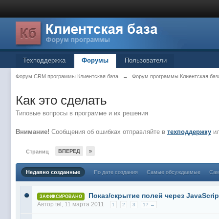
Техподдержка
Форумы
Пользователи
Форум CRM программы Клиентская база
→
Форум программы Клиентская баз
Как это сделать
Типовые вопросы в программе и их решения
Внимание!
Сообщения об ошибках отправляйте в
техподдержку
ил
ВПЕРЕД
»
Страниц
Недавно созданные
По дате создания
Самые обсуждаемые
Сам
Показ/скрытие полей через JavaScrip
ЗАФИКСИРОВАНО
Автор
tel
, 11 марта 2011
1
2
3
17 →